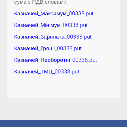
сума з ПДВ словами.
Казначей_Максимум_00338.put
Казначей_Мінімум_00338.put
Казначей_Зарплата_00338.put
Казначей_Гроші_00338.put
Казначей_Необоротні_00338.put
Казначей_ТМЦ_00338.put