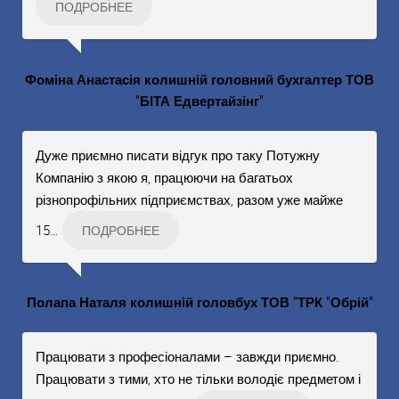
ПОДРОБНЕЕ
Фоміна Анастасія колишній головний бухгалтер ТОВ
"БІТА Едвертайзінг"
Дуже приємно писати відгук про таку Потужну
Компанію з якою я, працюючи на багатьох
різнопрофільних підприємствах, разом уже майже
15
…
ПОДРОБНЕЕ
Полапа Наталя колишній головбух ТОВ "ТРК "Обрій"
Працювати з професіоналами – завжди приємно.
Працювати з тими, хто не тільки володіє предметом і