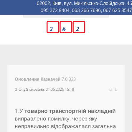
02002, Київ, вул. Микільсько-Слобідська, 4б
095 372 9404
,
063 266 7696
,
067 625 8547
Оновлення Казначей 7.0.338
Опубликовано: 31.05.2026 15:18
1.У
товарно-транспортній накладній
виправлено помилку, через яку
неправильно відображалася загальна