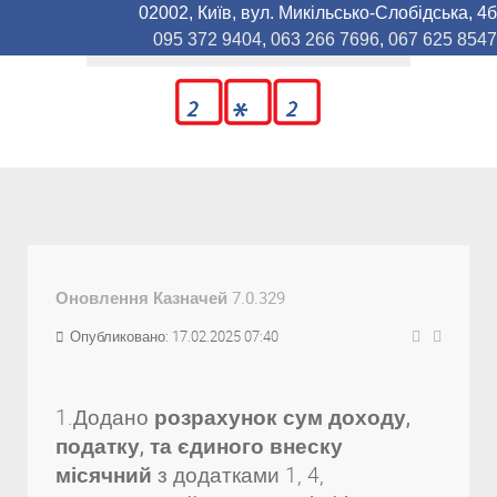
02002, Київ, вул. Микільсько-Слобідська, 4б
095 372 9404
,
063 266 7696
,
067 625 8547
Оновлення Казначей 7.0.329
Опубликовано: 17.02.2025 07:40
1.Додано
розрахунок сум доходу,
податку, та єдиного внеску
місячний
з додатками 1, 4,