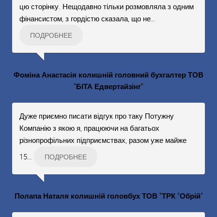
цю сторінку. Нещодавно тільки розмовляла з одним
фінансистом, з гордістю сказала, що не
…
ПОДРОБНЕЕ
Фоміна Анастасія колишній головний бухгалтер ТОВ
"БІТА Едвертайзінг"
Дуже приємно писати відгук про таку Потужну
Компанію з якою я, працюючи на багатьох
різнопрофільних підприємствах, разом уже майже
15
…
ПОДРОБНЕЕ
Полапа Наталя колишній головбух ТОВ "ТРК "Обрій"