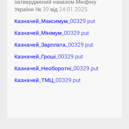
затверджений наказом Мінфіну
України № 39 від 24.01.2025.
Казначей_Максимум_00329.put
Казначей_Мінімум_00329.put
Казначей_Зарплата_00329.put
Казначей_Гроші_00329.put
Казначей_Необоротні_00329.put
Казначей_ТМЦ_00329.put