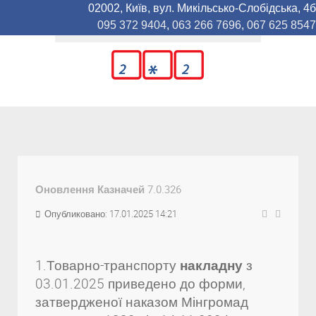
02002, Київ, вул. Микільсько-Слобідська, 4б
095 372 9404
,
063 266 7696
,
067 625 8547
Оновлення Казначей 7.0.326
Опубликовано: 17.01.2025 14:21
1.Товарно-транспорту
накладну
з
03.01.2025 приведено до форми,
затвердженої наказом Мінгромад