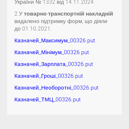
України № 1332 від 14.11.2024.
2.У
товарно-транспортній накладній
видалено підтримку форм, що діяли
до 01.10.2021.
Казначей_Максимум_00326.put
Казначей_Мінімум_00326.put
Казначей_Зарплата_00326.put
Казначей_Гроші_00326.put
Казначей_Необоротні_00326.put
Казначей_ТМЦ_00326.put