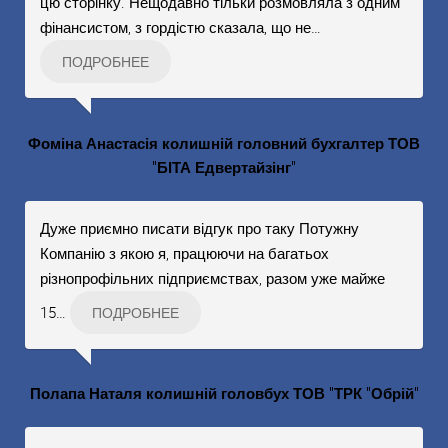
цю сторінку. Нещодавно тільки розмовляла з одним
фінансистом, з гордістю сказала, що не
…
ПОДРОБНЕЕ
Фоміна Анастасія колишній головний бухгалтер ТОВ
"БІТА Едвертайзінг"
Дуже приємно писати відгук про таку Потужну
Компанію з якою я, працюючи на багатьох
різнопрофільних підприємствах, разом уже майже
15
…
ПОДРОБНЕЕ
Полапа Наталя колишній головбух ТОВ "ТРК "Обрій"