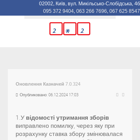
02002, Київ, вул. Микільсько-Слобідська, 4б
095 372 9404
,
063 266 7696
,
067 625 8547
Оновлення Казначей 7.0.324
Опубликовано: 06.12.2024 17:03
1.У
відомості утримання зборів
виправлено помилку, через яку при
розрахунку ставка збору змінювалася