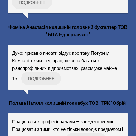
ПОДРОБНЕЕ
Фоміна Анастасія колишній головний бухгалтер ТОВ
"БІТА Едвертайзінг"
Дуже приємно писати відгук про таку Потужну
Компанію з якою я, працюючи на багатьох
різнопрофільних підприємствах, разом уже майже
15
…
ПОДРОБНЕЕ
Полапа Наталя колишній головбух ТОВ "ТРК "Обрій"
Працювати з професіоналами – завжди приємно.
Працювати з тими, хто не тільки володіє предметом і